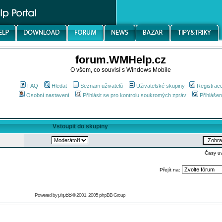
forum.WMHelp.cz
O všem, co souvisí s Windows Mobile
FAQ
Hledat
Seznam uživatelů
Uživatelské skupiny
Registrac
Osobní nastavení
Přihlásit se pro kontrolu soukromých zpráv
Přihlášen
Vstoupit do skupiny
Časy u
Přejít na:
phpBB
Powered by
© 2001, 2005 phpBB Group