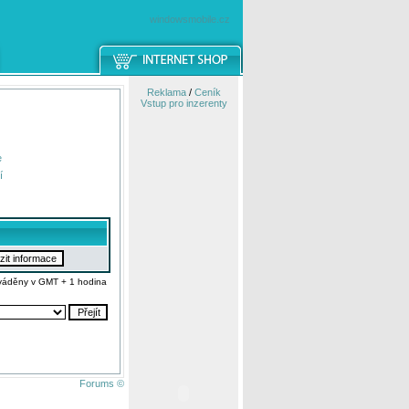
windowsmobile.cz
Reklama
/
Ceník
Vstup pro inzerenty
e
í
váděny v GMT + 1 hodina
Forums ©