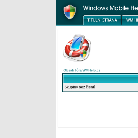
Obsah fóra WMHelp.cz
Skupiny bez členů