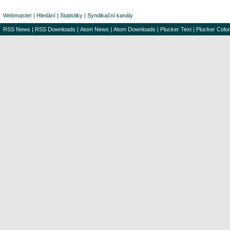
Webmaster
|
Hledání
|
Statistiky
|
Syndikační kanály
RSS News
|
RSS Downloads
|
Atom News
|
Atom Downloads
|
Plucker Text
|
Plucker Color