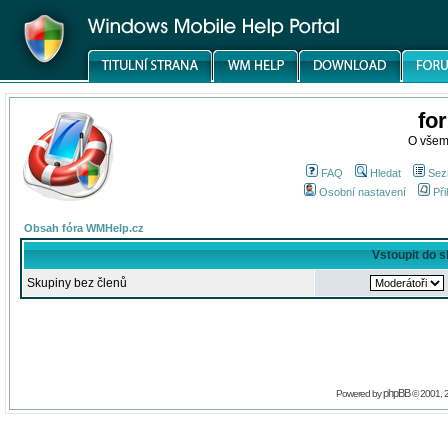
fo
O všem
FAQ
Hledat
Sez
Osobní nastavení
Při
Obsah fóra WMHelp.cz
Vstoupit do 
Skupiny bez členů
phpBB
Powered by
© 2001, 