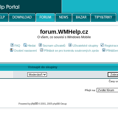
forum.WMHelp.cz
O všem, co souvisí s Windows Mobile
FAQ
Hledat
Seznam uživatelů
Uživatelské skupiny
Registrac
Osobní nastavení
Přihlásit se pro kontrolu soukromých zpráv
Přihlášen
Vstoupit do skupiny
Časy u
Přejít na:
phpBB
Powered by
© 2001, 2005 phpBB Group