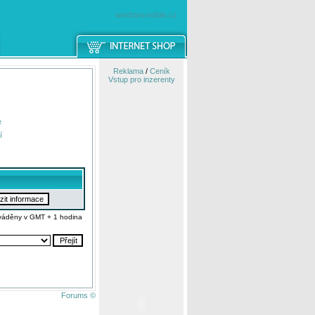
windowsmobile.cz
Reklama
/
Ceník
Vstup pro inzerenty
e
í
váděny v GMT + 1 hodina
Forums ©