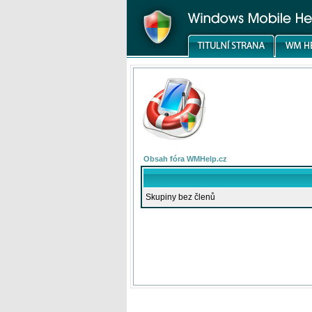
Obsah fóra WMHelp.cz
Skupiny bez členů