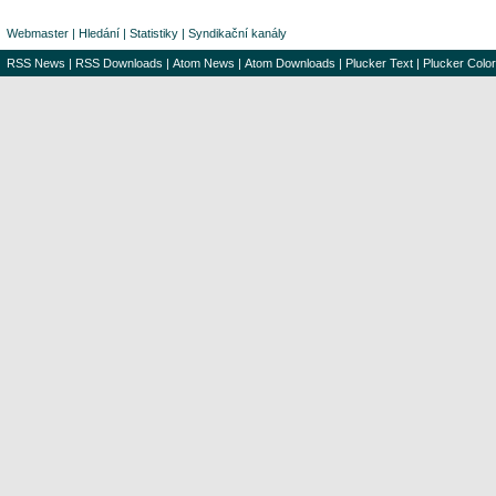
Webmaster
|
Hledání
|
Statistiky
|
Syndikační kanály
RSS News
|
RSS Downloads
|
Atom News
|
Atom Downloads
|
Plucker Text
|
Plucker Color