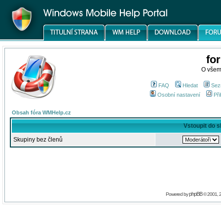
fo
O všem
FAQ
Hledat
Sez
Osobní nastavení
Při
Obsah fóra WMHelp.cz
Vstoupit do 
Skupiny bez členů
phpBB
Powered by
© 2001, 