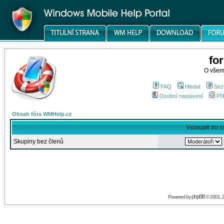
fo
O všem
FAQ
Hledat
Sez
Osobní nastavení
Při
Obsah fóra WMHelp.cz
Vstoupit do 
Skupiny bez členů
phpBB
Powered by
© 2001, 