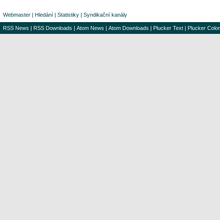
Webmaster
|
Hledání
|
Statistiky
|
Syndikační kanály
RSS News
|
RSS Downloads
|
Atom News
|
Atom Downloads
|
Plucker Text
|
Plucker Color