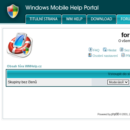
fo
O všem
FAQ
Hledat
Sez
Osobní nastavení
Při
Obsah fóra WMHelp.cz
Vstoupit do 
Skupiny bez členů
phpBB
Powered by
© 2001, 