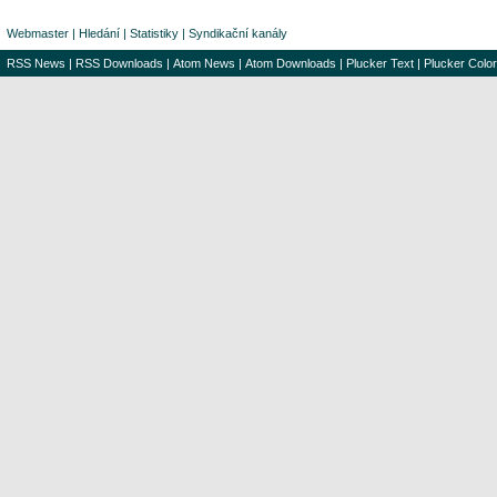
Webmaster
|
Hledání
|
Statistiky
|
Syndikační kanály
RSS News
|
RSS Downloads
|
Atom News
|
Atom Downloads
|
Plucker Text
|
Plucker Color