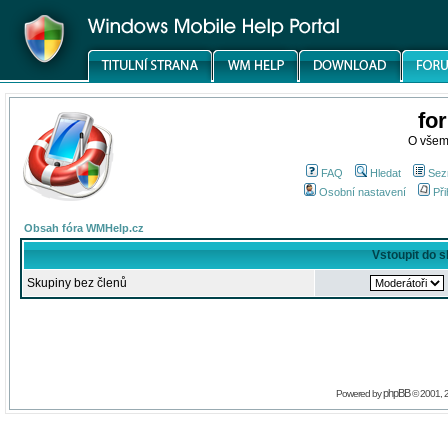
fo
O všem
FAQ
Hledat
Sez
Osobní nastavení
Při
Obsah fóra WMHelp.cz
Vstoupit do 
Skupiny bez členů
phpBB
Powered by
© 2001, 