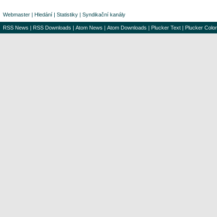
Webmaster
|
Hledání
|
Statistiky
|
Syndikační kanály
RSS News
|
RSS Downloads
|
Atom News
|
Atom Downloads
|
Plucker Text
|
Plucker Color