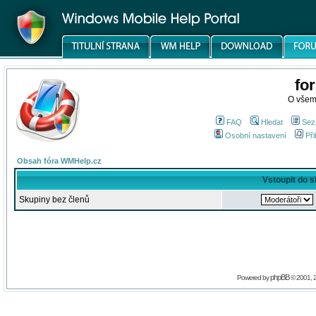
fo
O všem
FAQ
Hledat
Sez
Osobní nastavení
Při
Obsah fóra WMHelp.cz
Vstoupit do 
Skupiny bez členů
phpBB
Powered by
© 2001, 