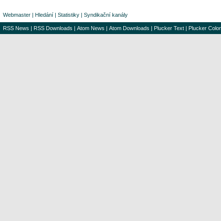
Webmaster
|
Hledání
|
Statistiky
|
Syndikační kanály
RSS News
|
RSS Downloads
|
Atom News
|
Atom Downloads
|
Plucker Text
|
Plucker Color