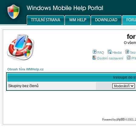
fo
O všem
FAQ
Hledat
Sez
Osobní nastavení
Při
Obsah fóra WMHelp.cz
Vstoupit do 
Skupiny bez členů
phpBB
Powered by
© 2001, 