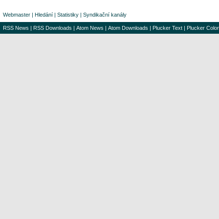
Webmaster
|
Hledání
|
Statistiky
|
Syndikační kanály
RSS News
|
RSS Downloads
|
Atom News
|
Atom Downloads
|
Plucker Text
|
Plucker Color