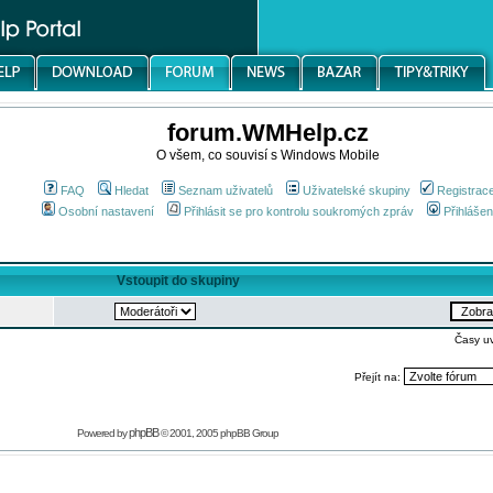
forum.WMHelp.cz
O všem, co souvisí s Windows Mobile
FAQ
Hledat
Seznam uživatelů
Uživatelské skupiny
Registrac
Osobní nastavení
Přihlásit se pro kontrolu soukromých zpráv
Přihlášen
Vstoupit do skupiny
Časy u
Přejít na:
phpBB
Powered by
© 2001, 2005 phpBB Group