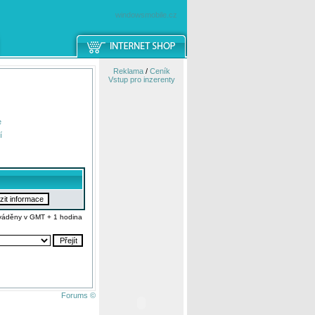
windowsmobile.cz
Reklama
/
Ceník
Vstup pro inzerenty
e
í
váděny v GMT + 1 hodina
Forums ©