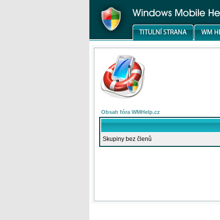
Obsah fóra WMHelp.cz
Skupiny bez členů