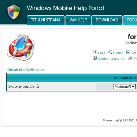
fo
O všem
FAQ
Hledat
Sez
Osobní nastavení
Při
Obsah fóra WMHelp.cz
Vstoupit do 
Skupiny bez členů
phpBB
Powered by
© 2001, 