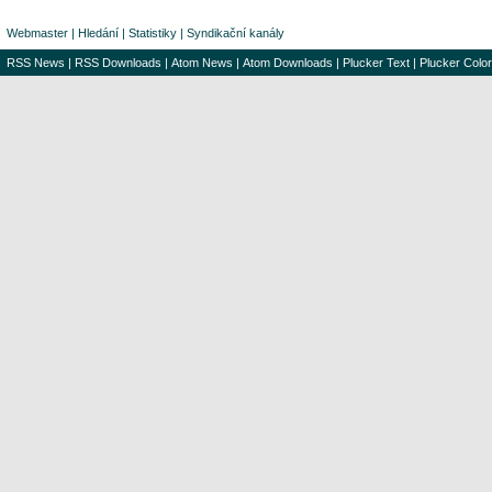
Webmaster
|
Hledání
|
Statistiky
|
Syndikační kanály
RSS News
|
RSS Downloads
|
Atom News
|
Atom Downloads
|
Plucker Text
|
Plucker Color