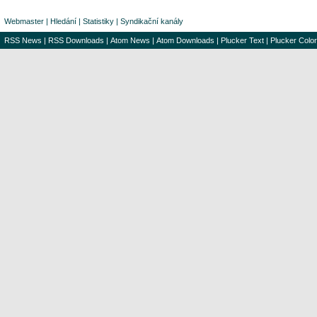
Webmaster
|
Hledání
|
Statistiky
|
Syndikační kanály
RSS News
|
RSS Downloads
|
Atom News
|
Atom Downloads
|
Plucker Text
|
Plucker Color