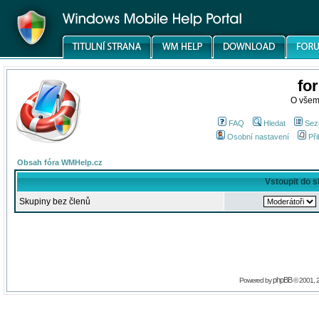
fo
O všem
FAQ
Hledat
Sez
Osobní nastavení
Při
Obsah fóra WMHelp.cz
Vstoupit do 
Skupiny bez členů
phpBB
Powered by
© 2001, 