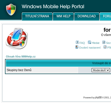
fo
O všem
FAQ
Hledat
Sez
Osobní nastavení
Při
Obsah fóra WMHelp.cz
Vstoupit do 
Skupiny bez členů
phpBB
Powered by
© 2001, 