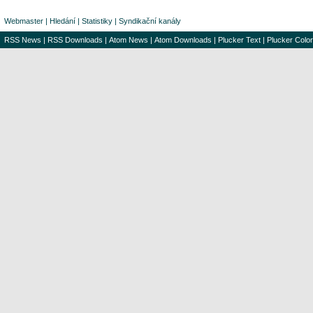
Webmaster
|
Hledání
|
Statistiky
|
Syndikační kanály
RSS News
|
RSS Downloads
|
Atom News
|
Atom Downloads
|
Plucker Text
|
Plucker Color