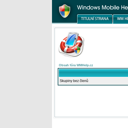
Obsah fóra WMHelp.cz
Skupiny bez členů