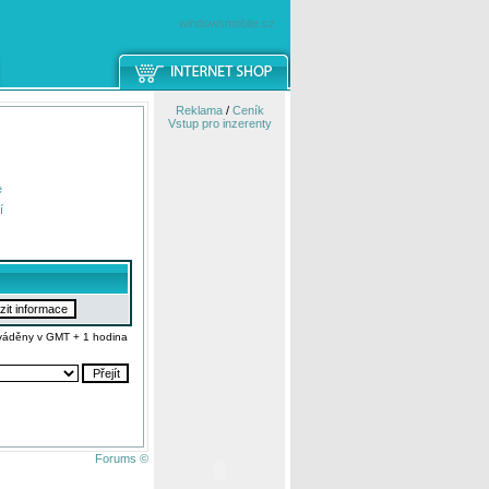
windowsmobile.cz
Reklama
/
Ceník
Vstup pro inzerenty
e
í
váděny v GMT + 1 hodina
Forums ©