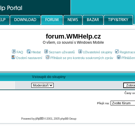
forum.WMHelp.cz
O všem, co souvisí s Windows Mobile
FAQ
Hledat
Seznam uživatelů
Uživatelské skupiny
Registrac
Osobní nastavení
Přihlásit se pro kontrolu soukromých zpráv
Přihlášen
Vstoupit do skupiny
Časy u
Přejít na:
phpBB
Powered by
© 2001, 2005 phpBB Group