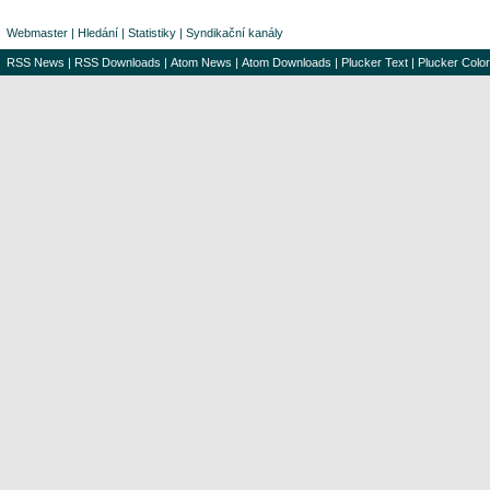
Webmaster
|
Hledání
|
Statistiky
|
Syndikační kanály
RSS News
|
RSS Downloads
|
Atom News
|
Atom Downloads
|
Plucker Text
|
Plucker Color