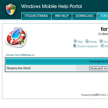
fo
O všem
FAQ
Hledat
Sez
Osobní nastavení
Při
Obsah fóra WMHelp.cz
Vstoupit do 
Skupiny bez členů
phpBB
Powered by
© 2001, 