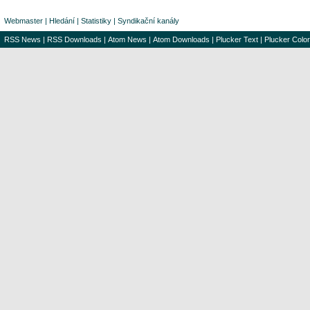
Webmaster
|
Hledání
|
Statistiky
|
Syndikační kanály
RSS News
|
RSS Downloads
|
Atom News
|
Atom Downloads
|
Plucker Text
|
Plucker Color