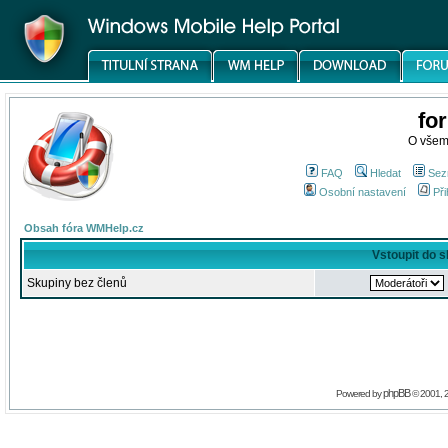
fo
O všem
FAQ
Hledat
Sez
Osobní nastavení
Při
Obsah fóra WMHelp.cz
Vstoupit do 
Skupiny bez členů
phpBB
Powered by
© 2001, 