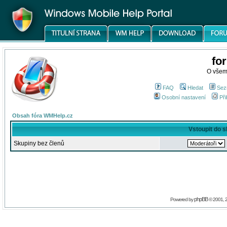
fo
O všem
FAQ
Hledat
Sez
Osobní nastavení
Při
Obsah fóra WMHelp.cz
Vstoupit do 
Skupiny bez členů
phpBB
Powered by
© 2001, 