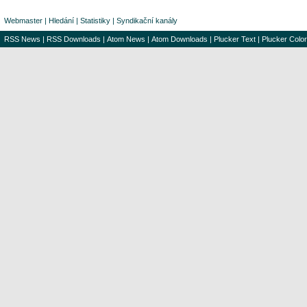
Webmaster
|
Hledání
|
Statistiky
|
Syndikační kanály
RSS News
|
RSS Downloads
|
Atom News
|
Atom Downloads
|
Plucker Text
|
Plucker Color