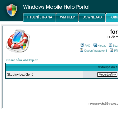
fo
O všem
FAQ
Hledat
Sez
Osobní nastavení
Při
Obsah fóra WMHelp.cz
Vstoupit do 
Skupiny bez členů
phpBB
Powered by
© 2001, 