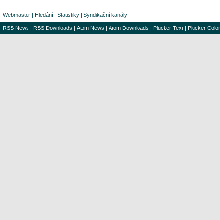
Webmaster
|
Hledání
|
Statistiky
|
Syndikační kanály
RSS News
|
RSS Downloads
|
Atom News
|
Atom Downloads
|
Plucker Text
|
Plucker Color