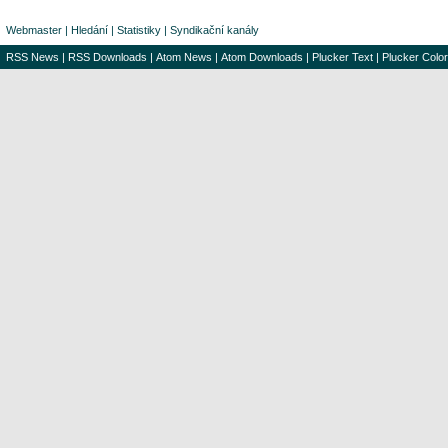
Webmaster
|
Hledání
|
Statistiky
|
Syndikační kanály
RSS News
|
RSS Downloads
|
Atom News
|
Atom Downloads
|
Plucker Text
|
Plucker Color