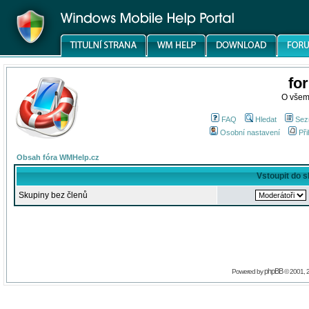
fo
O všem
FAQ
Hledat
Sez
Osobní nastavení
Při
Obsah fóra WMHelp.cz
Vstoupit do 
Skupiny bez členů
phpBB
Powered by
© 2001, 