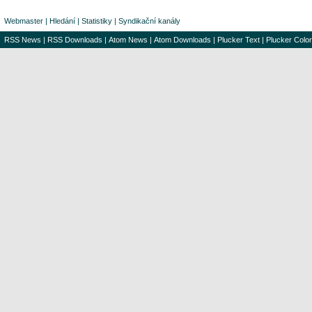
Webmaster
|
Hledání
|
Statistiky
|
Syndikační kanály
RSS News
|
RSS Downloads
|
Atom News
|
Atom Downloads
|
Plucker Text
|
Plucker Color