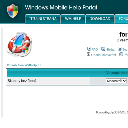
fo
O všem
FAQ
Hledat
Sez
Osobní nastavení
Při
Obsah fóra WMHelp.cz
Vstoupit do 
Skupiny bez členů
phpBB
Powered by
© 2001, 