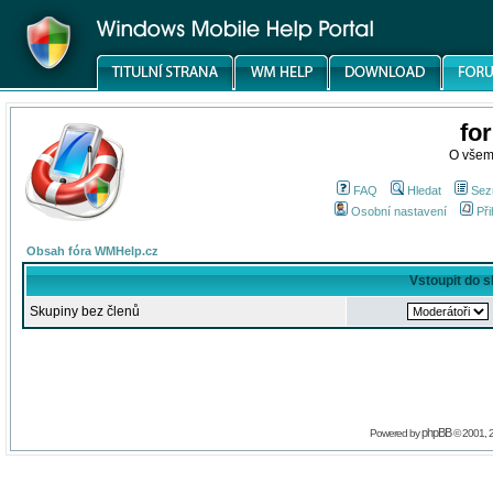
fo
O všem
FAQ
Hledat
Sez
Osobní nastavení
Při
Obsah fóra WMHelp.cz
Vstoupit do 
Skupiny bez členů
phpBB
Powered by
© 2001, 