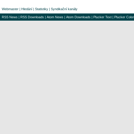
Webmaster
|
Hledání
|
Statistiky
|
Syndikační kanály
RSS News
|
RSS Downloads
|
Atom News
|
Atom Downloads
|
Plucker Text
|
Plucker Color