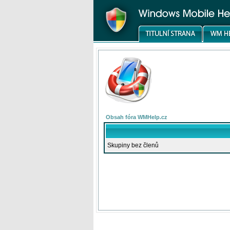
Obsah fóra WMHelp.cz
Skupiny bez členů