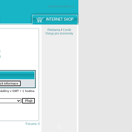
windowsmobile.cz
Reklama
/
Ceník
Vstup pro inzerenty
e
í
váděny v GMT + 1 hodina
Forums ©