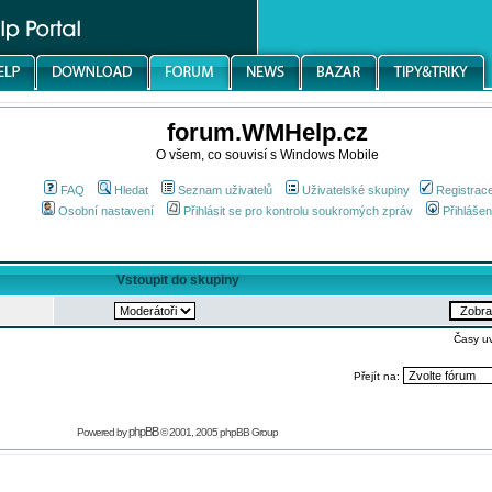
forum.WMHelp.cz
O všem, co souvisí s Windows Mobile
FAQ
Hledat
Seznam uživatelů
Uživatelské skupiny
Registrac
Osobní nastavení
Přihlásit se pro kontrolu soukromých zpráv
Přihlášen
Vstoupit do skupiny
Časy u
Přejít na:
phpBB
Powered by
© 2001, 2005 phpBB Group