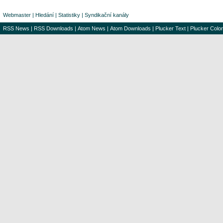
Webmaster
|
Hledání
|
Statistiky
|
Syndikační kanály
RSS News
|
RSS Downloads
|
Atom News
|
Atom Downloads
|
Plucker Text
|
Plucker Color