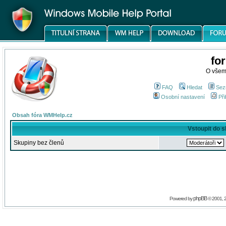
fo
O všem
FAQ
Hledat
Sez
Osobní nastavení
Při
Obsah fóra WMHelp.cz
Vstoupit do 
Skupiny bez členů
phpBB
Powered by
© 2001, 