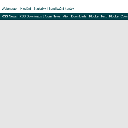
Webmaster
|
Hledání
|
Statistiky
|
Syndikační kanály
RSS News
|
RSS Downloads
|
Atom News
|
Atom Downloads
|
Plucker Text
|
Plucker Color