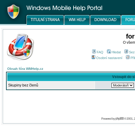
fo
O všem
FAQ
Hledat
Sez
Osobní nastavení
Při
Obsah fóra WMHelp.cz
Vstoupit do 
Skupiny bez členů
phpBB
Powered by
© 2001, 