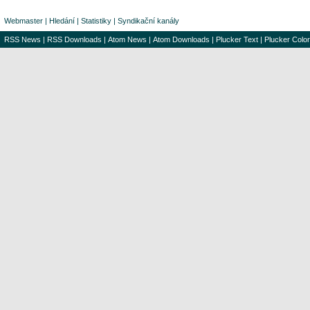
Webmaster
|
Hledání
|
Statistiky
|
Syndikační kanály
RSS News
|
RSS Downloads
|
Atom News
|
Atom Downloads
|
Plucker Text
|
Plucker Color