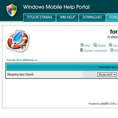
fo
O všem
FAQ
Hledat
Sez
Osobní nastavení
Při
Obsah fóra WMHelp.cz
Vstoupit do 
Skupiny bez členů
phpBB
Powered by
© 2001, 