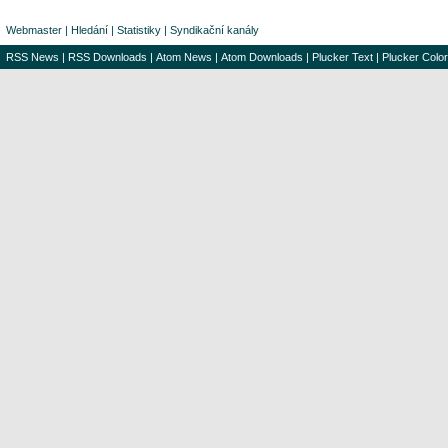
Webmaster
|
Hledání
|
Statistiky
|
Syndikační kanály
RSS News
|
RSS Downloads
|
Atom News
|
Atom Downloads
|
Plucker Text
|
Plucker Color