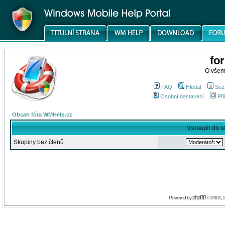
fo
O všem
FAQ
Hledat
Sez
Osobní nastavení
Při
Obsah fóra WMHelp.cz
Vstoupit do 
Skupiny bez členů
phpBB
Powered by
© 2001, 