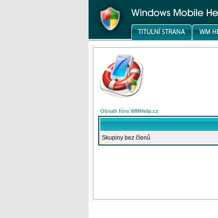
Obsah fóra WMHelp.cz
Skupiny bez členů