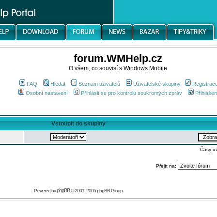
forum.WMHelp.cz
O všem, co souvisí s Windows Mobile
FAQ
Hledat
Seznam uživatelů
Uživatelské skupiny
Registrac
Osobní nastavení
Přihlásit se pro kontrolu soukromých zpráv
Přihlášen
Vstoupit do skupiny
Časy u
Přejít na:
phpBB
Powered by
© 2001, 2005 phpBB Group