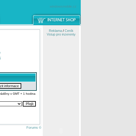
windowsmobile.cz
Reklama
/
Ceník
Vstup pro inzerenty
e
í
váděny v GMT + 1 hodina
Forums ©