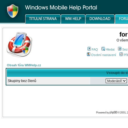
fo
O všem
FAQ
Hledat
Sez
Osobní nastavení
Při
Obsah fóra WMHelp.cz
Vstoupit do 
Skupiny bez členů
phpBB
Powered by
© 2001, 