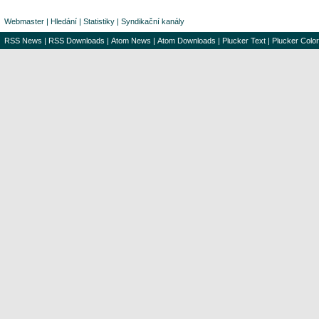
Webmaster
|
Hledání
|
Statistiky
|
Syndikační kanály
RSS News
|
RSS Downloads
|
Atom News
|
Atom Downloads
|
Plucker Text
|
Plucker Color