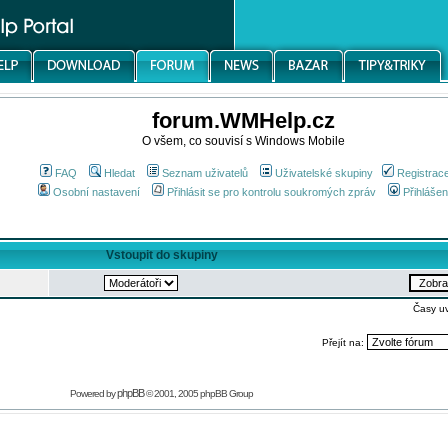
forum.WMHelp.cz
O všem, co souvisí s Windows Mobile
FAQ
Hledat
Seznam uživatelů
Uživatelské skupiny
Registrac
Osobní nastavení
Přihlásit se pro kontrolu soukromých zpráv
Přihlášen
Vstoupit do skupiny
Časy u
Přejít na:
phpBB
Powered by
© 2001, 2005 phpBB Group