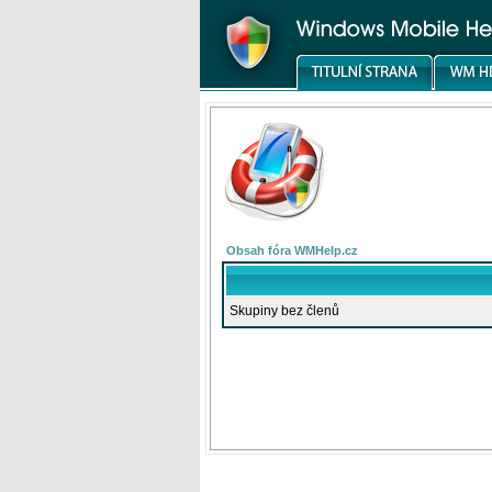
Obsah fóra WMHelp.cz
Skupiny bez členů