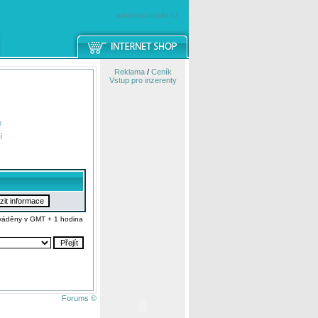
windowsmobile.cz
Reklama
/
Ceník
Vstup pro inzerenty
e
í
váděny v GMT + 1 hodina
Forums ©