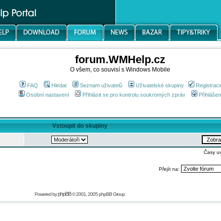
forum.WMHelp.cz
O všem, co souvisí s Windows Mobile
FAQ
Hledat
Seznam uživatelů
Uživatelské skupiny
Registrac
Osobní nastavení
Přihlásit se pro kontrolu soukromých zpráv
Přihlášen
Vstoupit do skupiny
Časy u
Přejít na:
phpBB
Powered by
© 2001, 2005 phpBB Group