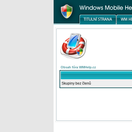
Obsah fóra WMHelp.cz
Skupiny bez členů