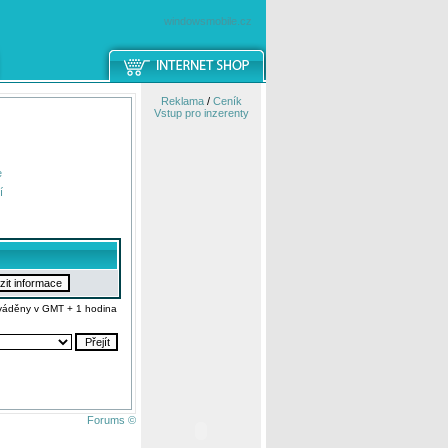
windowsmobile.cz
Reklama
/
Ceník
Vstup pro inzerenty
e
í
váděny v GMT + 1 hodina
Forums ©