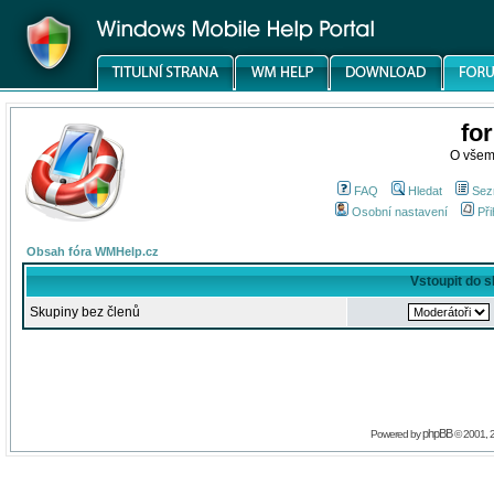
fo
O všem
FAQ
Hledat
Sez
Osobní nastavení
Při
Obsah fóra WMHelp.cz
Vstoupit do 
Skupiny bez členů
phpBB
Powered by
© 2001, 