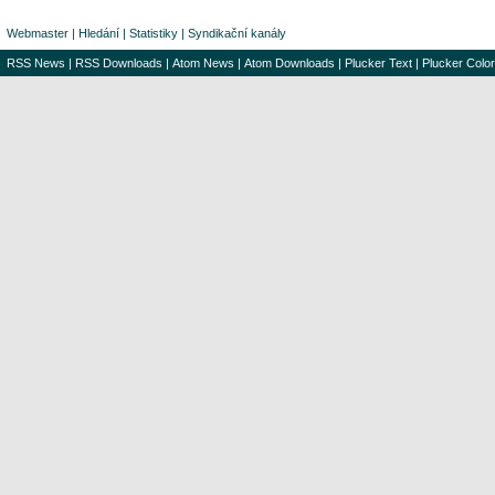
Webmaster
|
Hledání
|
Statistiky
|
Syndikační kanály
RSS News
|
RSS Downloads
|
Atom News
|
Atom Downloads
|
Plucker Text
|
Plucker Color