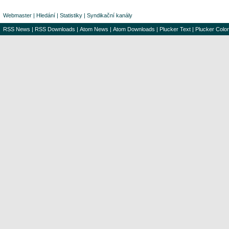
Webmaster
|
Hledání
|
Statistiky
|
Syndikační kanály
RSS News
|
RSS Downloads
|
Atom News
|
Atom Downloads
|
Plucker Text
|
Plucker Color