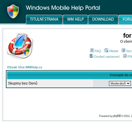
fo
O všem
FAQ
Hledat
Sez
Osobní nastavení
Při
Obsah fóra WMHelp.cz
Vstoupit do 
Skupiny bez členů
phpBB
Powered by
© 2001, 