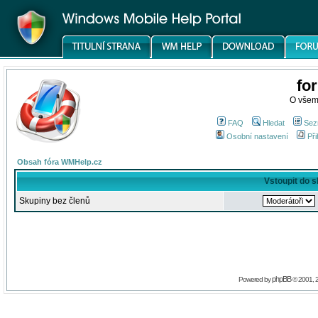
fo
O všem
FAQ
Hledat
Sez
Osobní nastavení
Při
Obsah fóra WMHelp.cz
Vstoupit do 
Skupiny bez členů
phpBB
Powered by
© 2001, 