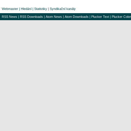
Webmaster
|
Hledání
|
Statistiky
|
Syndikační kanály
RSS News
|
RSS Downloads
|
Atom News
|
Atom Downloads
|
Plucker Text
|
Plucker Color