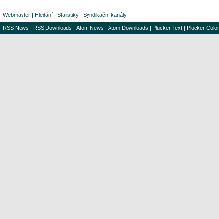
Webmaster
|
Hledání
|
Statistiky
|
Syndikační kanály
RSS News
|
RSS Downloads
|
Atom News
|
Atom Downloads
|
Plucker Text
|
Plucker Color