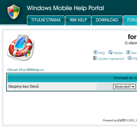
fo
O všem
FAQ
Hledat
Sez
Osobní nastavení
Při
Obsah fóra WMHelp.cz
Vstoupit do 
Skupiny bez členů
phpBB
Powered by
© 2001, 