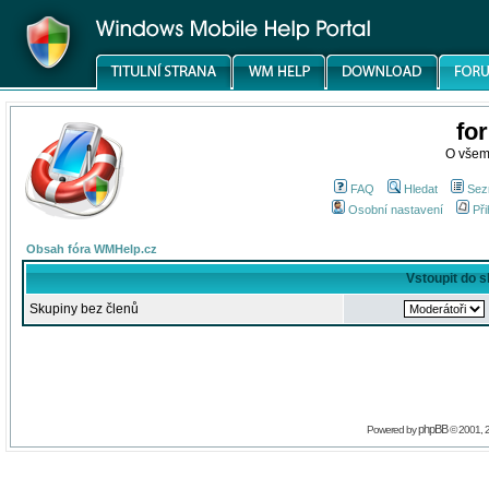
fo
O všem
FAQ
Hledat
Sez
Osobní nastavení
Při
Obsah fóra WMHelp.cz
Vstoupit do 
Skupiny bez členů
phpBB
Powered by
© 2001, 