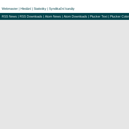
Webmaster
|
Hledání
|
Statistiky
|
Syndikační kanály
RSS News
|
RSS Downloads
|
Atom News
|
Atom Downloads
|
Plucker Text
|
Plucker Color