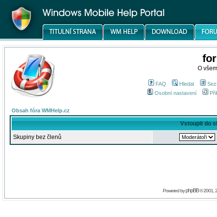
fo
O všem
FAQ
Hledat
Sez
Osobní nastavení
Při
Obsah fóra WMHelp.cz
Vstoupit do 
Skupiny bez členů
phpBB
Powered by
© 2001, 