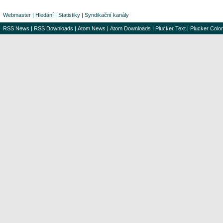
Webmaster
|
Hledání
|
Statistiky
|
Syndikační kanály
RSS News
|
RSS Downloads
|
Atom News
|
Atom Downloads
|
Plucker Text
|
Plucker Color