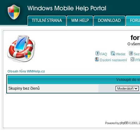
fo
O všem
FAQ
Hledat
Sez
Osobní nastavení
Při
Obsah fóra WMHelp.cz
Vstoupit do 
Skupiny bez členů
phpBB
Powered by
© 2001, 