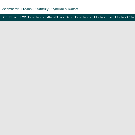
Webmaster
|
Hledání
|
Statistiky
|
Syndikační kanály
RSS News
|
RSS Downloads
|
Atom News
|
Atom Downloads
|
Plucker Text
|
Plucker Color