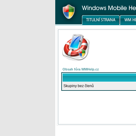
Obsah fóra WMHelp.cz
Skupiny bez členů