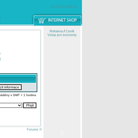
windowsmobile.cz
Reklama
/
Ceník
Vstup pro inzerenty
e
í
váděny v GMT + 1 hodina
Forums ©