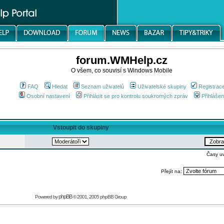
forum.WMHelp.cz
O všem, co souvisí s Windows Mobile
FAQ
Hledat
Seznam uživatelů
Uživatelské skupiny
Registrac
Osobní nastavení
Přihlásit se pro kontrolu soukromých zpráv
Přihlášen
Vstoupit do skupiny
Časy u
Přejít na:
phpBB
Powered by
© 2001, 2005 phpBB Group