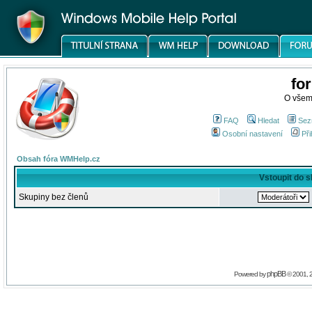
fo
O všem
FAQ
Hledat
Sez
Osobní nastavení
Při
Obsah fóra WMHelp.cz
Vstoupit do 
Skupiny bez členů
phpBB
Powered by
© 2001, 