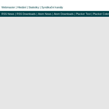
Webmaster
|
Hledání
|
Statistiky
|
Syndikační kanály
RSS News
|
RSS Downloads
|
Atom News
|
Atom Downloads
|
Plucker Text
|
Plucker Color