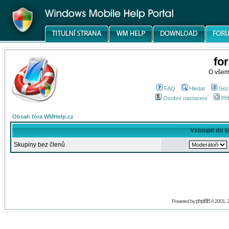
fo
O všem
FAQ
Hledat
Sez
Osobní nastavení
Při
Obsah fóra WMHelp.cz
Vstoupit do 
Skupiny bez členů
phpBB
Powered by
© 2001, 