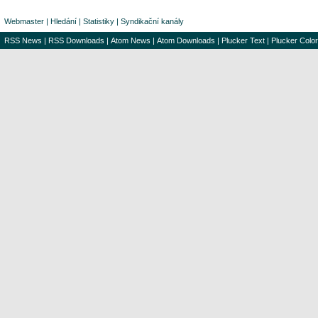
Webmaster
|
Hledání
|
Statistiky
|
Syndikační kanály
RSS News
|
RSS Downloads
|
Atom News
|
Atom Downloads
|
Plucker Text
|
Plucker Color