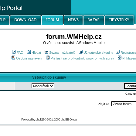
forum.WMHelp.cz
O všem, co souvisí s Windows Mobile
FAQ
Hledat
Seznam uživatelů
Uživatelské skupiny
Registrac
Osobní nastavení
Přihlásit se pro kontrolu soukromých zpráv
Přihlášen
Vstoupit do skupiny
Časy u
Přejít na:
phpBB
Powered by
© 2001, 2005 phpBB Group