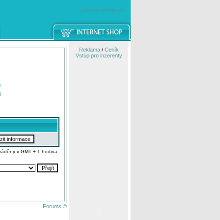
windowsmobile.cz
Reklama
/
Ceník
Vstup pro inzerenty
e
í
váděny v GMT + 1 hodina
Forums ©