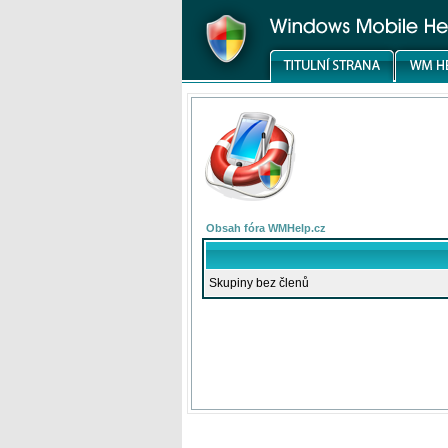
Obsah fóra WMHelp.cz
Skupiny bez členů