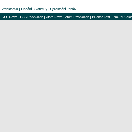
Webmaster
|
Hledání
|
Statistiky
|
Syndikační kanály
RSS News
|
RSS Downloads
|
Atom News
|
Atom Downloads
|
Plucker Text
|
Plucker Color