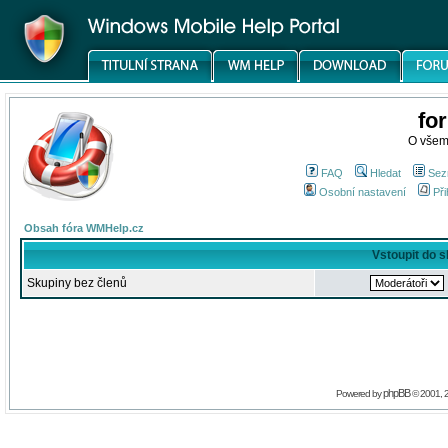
fo
O všem
FAQ
Hledat
Sez
Osobní nastavení
Při
Obsah fóra WMHelp.cz
Vstoupit do 
Skupiny bez členů
phpBB
Powered by
© 2001, 