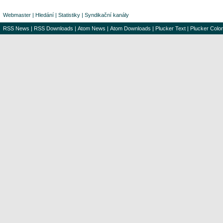
Webmaster
|
Hledání
|
Statistiky
|
Syndikační kanály
RSS News
|
RSS Downloads
|
Atom News
|
Atom Downloads
|
Plucker Text
|
Plucker Color