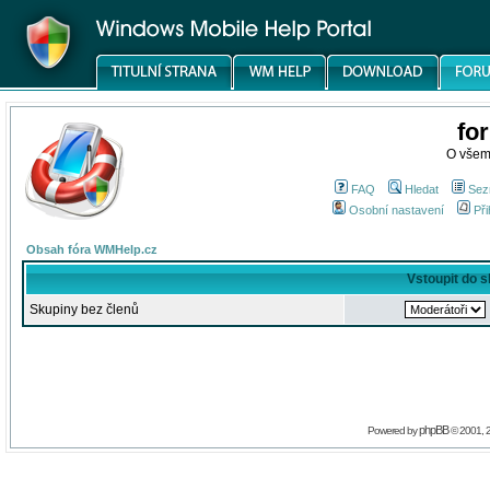
fo
O všem
FAQ
Hledat
Sez
Osobní nastavení
Při
Obsah fóra WMHelp.cz
Vstoupit do 
Skupiny bez členů
phpBB
Powered by
© 2001, 