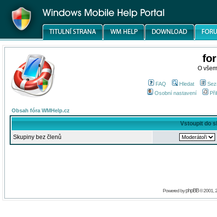
fo
O všem
FAQ
Hledat
Sez
Osobní nastavení
Při
Obsah fóra WMHelp.cz
Vstoupit do 
Skupiny bez členů
phpBB
Powered by
© 2001, 