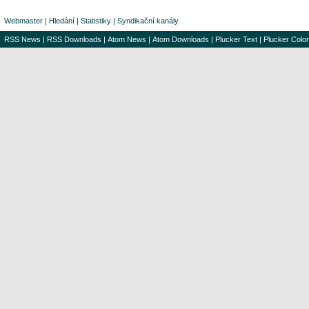
Webmaster
|
Hledání
|
Statistiky
|
Syndikační kanály
RSS News
|
RSS Downloads
|
Atom News
|
Atom Downloads
|
Plucker Text
|
Plucker Color