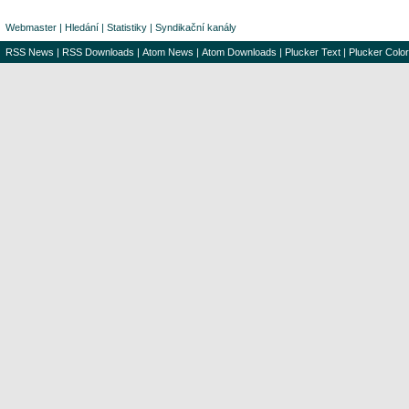
Webmaster
|
Hledání
|
Statistiky
|
Syndikační kanály
RSS News
|
RSS Downloads
|
Atom News
|
Atom Downloads
|
Plucker Text
|
Plucker Color