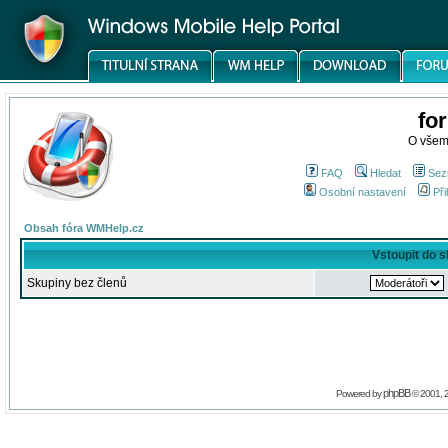
fo
O všem
FAQ
Hledat
Sez
Osobní nastavení
Při
Obsah fóra WMHelp.cz
Vstoupit do 
Skupiny bez členů
phpBB
Powered by
© 2001, 