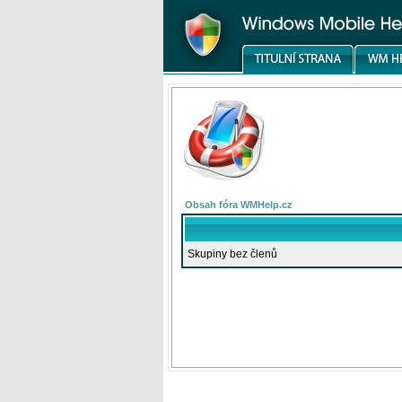
Obsah fóra WMHelp.cz
Skupiny bez členů