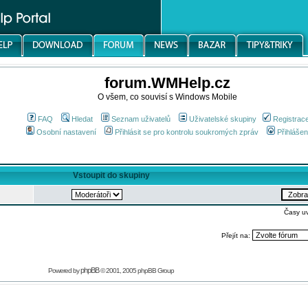
forum.WMHelp.cz
O všem, co souvisí s Windows Mobile
FAQ
Hledat
Seznam uživatelů
Uživatelské skupiny
Registrac
Osobní nastavení
Přihlásit se pro kontrolu soukromých zpráv
Přihlášen
Vstoupit do skupiny
Časy u
Přejít na:
phpBB
Powered by
© 2001, 2005 phpBB Group