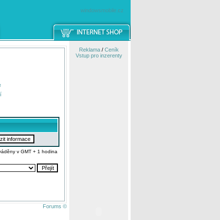
windowsmobile.cz
Reklama
/
Ceník
Vstup pro inzerenty
e
í
váděny v GMT + 1 hodina
Forums ©