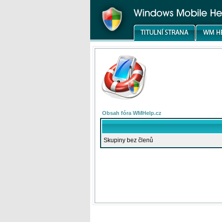
Obsah fóra WMHelp.cz
Skupiny bez členů