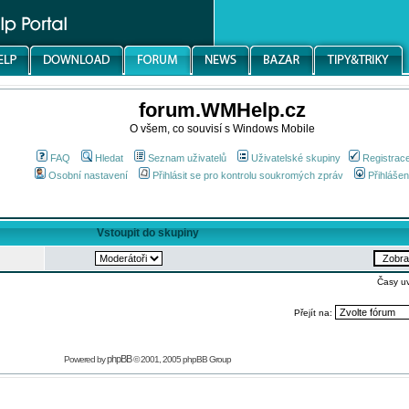
forum.WMHelp.cz
O všem, co souvisí s Windows Mobile
FAQ
Hledat
Seznam uživatelů
Uživatelské skupiny
Registrac
Osobní nastavení
Přihlásit se pro kontrolu soukromých zpráv
Přihlášen
Vstoupit do skupiny
Časy u
Přejít na:
phpBB
Powered by
© 2001, 2005 phpBB Group