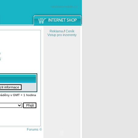
windowsmobile.cz
Reklama
/
Ceník
Vstup pro inzerenty
e
í
váděny v GMT + 1 hodina
Forums ©