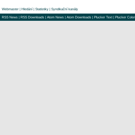
Webmaster
|
Hledání
|
Statistiky
|
Syndikační kanály
RSS News
|
RSS Downloads
|
Atom News
|
Atom Downloads
|
Plucker Text
|
Plucker Color