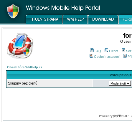
fo
O všem
FAQ
Hledat
Sez
Osobní nastavení
Při
Obsah fóra WMHelp.cz
Vstoupit do 
Skupiny bez členů
phpBB
Powered by
© 2001, 