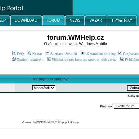
forum.WMHelp.cz
O všem, co souvisí s Windows Mobile
FAQ
Hledat
Seznam uživatelů
Uživatelské skupiny
Registrac
Osobní nastavení
Přihlásit se pro kontrolu soukromých zpráv
Přihlášen
Vstoupit do skupiny
Časy u
Přejít na:
phpBB
Powered by
© 2001, 2005 phpBB Group