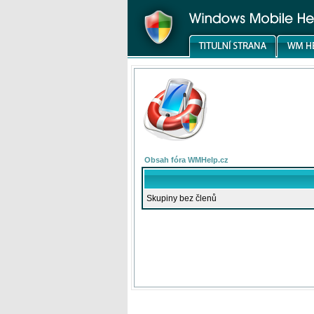
Obsah fóra WMHelp.cz
Skupiny bez členů