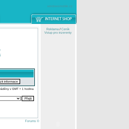
windowsmobile.cz
Reklama
/
Ceník
Vstup pro inzerenty
e
í
váděny v GMT + 1 hodina
Forums ©