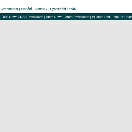
Webmaster
|
Hledání
|
Statistiky
|
Syndikační kanály
RSS News
|
RSS Downloads
|
Atom News
|
Atom Downloads
|
Plucker Text
|
Plucker Color