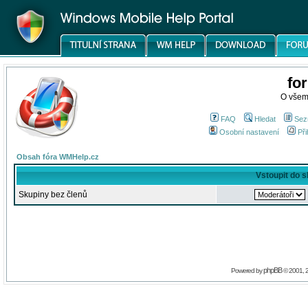
fo
O všem
FAQ
Hledat
Sez
Osobní nastavení
Při
Obsah fóra WMHelp.cz
Vstoupit do 
Skupiny bez členů
phpBB
Powered by
© 2001, 